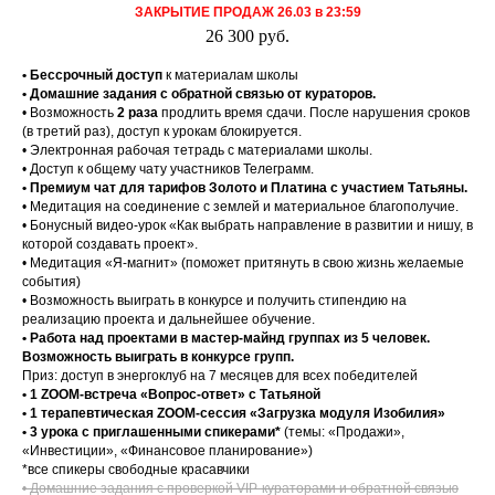
ЗАКРЫТИЕ ПРОДАЖ 26.03 в 23:59
26 300 руб.
• Бессрочный доступ
к материалам школы
• Домашние задания с обратной связью от кураторов.
• Возможность
2 раза
продлить время сдачи.
После нарушения сроков
(в третий раз), доступ к урокам блокируется.
• Электронная рабочая тетрадь с материалами школы.
• Доступ к общему чату участников Телеграмм.
• Премиум чат для тарифов Золото и Платина с участием Татьяны.
• Медитация на соединение с землей и материальное благополучие.
• Бонусный видео-урок «Как выбрать направление в развитии и нишу, в
которой создавать проект».
• Медитация «Я-магнит» (поможет притянуть в свою жизнь желаемые
события)
• Возможность выиграть в конкурсе и получить стипендию на
реализацию проекта и дальнейшее обучение.
• Работа над проектами в мастер-майнд группах из 5 человек.
Возможность выиграть в конкурсе групп.
Приз: доступ в энергоклуб на 7 месяцев для всех победителей
• 1 ZOOM-встреча «Вопрос-ответ» с Татьяной
• 1 терапевтическая ZOOM-сессия «Загрузка модуля Изобилия»
• 3 урока с приглашенными спикерами*
(темы: «Продажи»,
«Инвестиции», «Финансовое планирование»)
*все спикеры свободные красавчики
• Домашние задания с проверкой VIP-кураторами и обратной связью