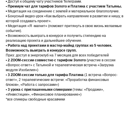
• Доступ к общему чату участников Телеграмм.
• Премиум чат для тарифов Золото и Платина с участием Татьяны.
• Медитация на соединение с землей и материальное благополучие.
• Бонусный видео-урок «Как выбрать направление в развитии и нишу, в
которой создавать проект».
• Медитация «Я -магнит» (поможет притянуть в свою жизнь желаемые
события).
• Возможность выиграть в конкурсе и получить стипендию на
реализацию проекта и дальнейшее обучение.
• Работа над проектами в мастер-майнд группах из 5 человек.
Возможность выиграть в конкурсе групп.
Приз: доступ в энергоклуб на 7 месяцев для всех победителей
• 2 ZOOM-сессии совместно с тарифом Золото
(участие в сессии
«Вопрос-ответ» с Татьяной и терапевтическая встреча «Загрузка
модуля Изобилия»)
• 3 ZOOM-сессии только для тарифа Платина
(1 встреча «Вопрос-
ответ», 2 терапевтические встречи: «Проработка финансовых
блоков», «Работа с запросами»)
• 3 урока с приглашенными спикерами
(темы: «Продажи»,
«Инвестиции», «Финансовое планирование»)
*все спикеры свободные красавчики