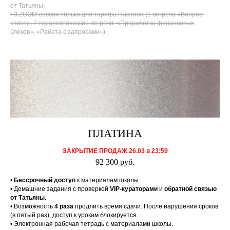
от Татьяны.
• 3 ZOOM-сессии только для тарифа Платина (1 встреча «Вопрос-
ответ», 2 терапевтические встречи: «Проработка финансовых
блоков», «Работа с запросами»)
ПЛАТИНА
ЗАКРЫТИЕ ПРОДАЖ 26.03 в 23:59
92 300 руб.
•
Бессрочный доступ
к материалам школы
• Домашние задания с проверкой
VIP-кураторами
и
обратной связью
от Татьяны.
•
Возможность
4 раза
продлить время сдачи
. После нарушения сроков
(в пятый раз), доступ к урокам блокируется.
• Электронная рабочая тетрадь с материалами школы.