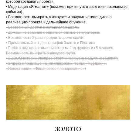
которой создавать проект».
• Медитация «Я-магнит» (поможет притянуть в свою жизнь желаемые
события).
• Возможность выиграть в конкурсе и получить стипендию на
реализацию проекта и дальнейшее обучение.
• Бессрочный доступ к материалам школы
• Домашние задания с обратной связью от кураторов.
• Возможность 2 раза продлить время сдачи.
• Премиальный чат для тарифов Золото и Платина
• Работа над проектами в мастер-майнд группах из 5 человек.
Возможность выиграть в конкурсе групп.
• 2 ZOOM-встречи ("вопрос-ответ" и "загрузка модуля изобилия")
• 3 урока с приглашенными спикерами
(темы: «Продажи»,
«Инвестиции», «Финансовое планирование»)
ЗОЛОТО